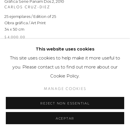
Gráfica Serie Panam Dos 2
,
2010
CARLOS CRUZ-DIEZ
25 ejemplares / Edition of 25
Obra gráfica / Art Print
34 x 50 cm
$ 4,000.00
This website uses cookies
This site uses cookies to help make it more useful to
you. Please contact us to find out more about our
Cookie Policy.
MANAGE COOKIES
REJECT NON ESSENTIAL
ACEPTAR