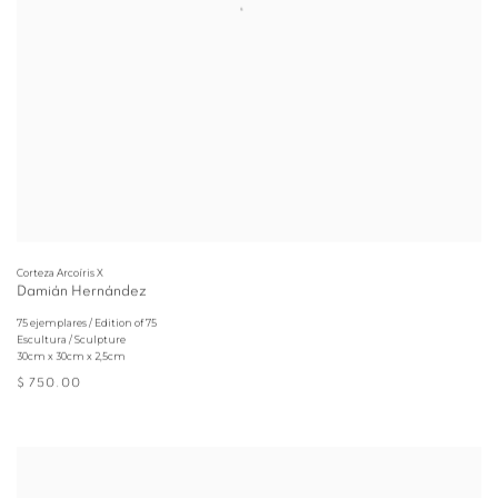
Corteza Arcoíris X
Damián Hernández
75 ejemplares / Edition of 75
Escultura / Sculpture
30cm x 30cm x 2,5cm
$ 750.00