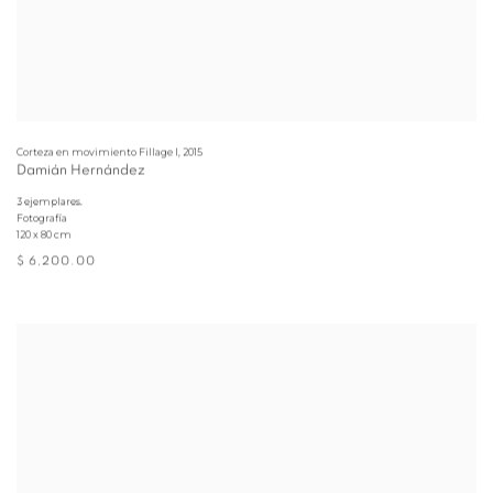
Corteza en movimiento Fillage I
,
2015
Damián Hernández
3 ejemplares.
Fotografía
120 x 80 cm
$ 6,200.00