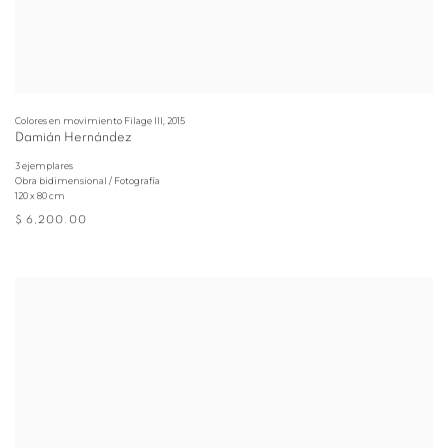
Colores en movimiento Filage III
,
2015
Damián Hernández
3 ejemplares
Obra bidimensional / Fotografía
120 x 80 cm
$ 6,200.00