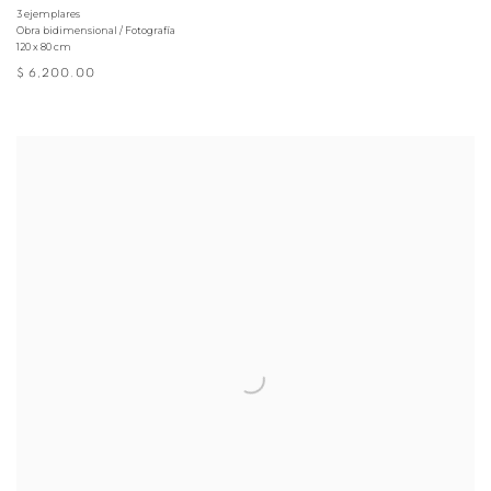
3 ejemplares
Obra bidimensional / Fotografía
120 x 80 cm
$ 6,200.00