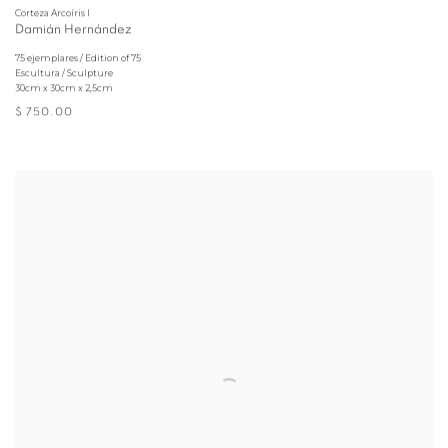
Corteza Arcoíris I
Damián Hernández
75 ejemplares / Edition of 75
Escultura / Sculpture
30cm x 30cm x 2,5cm
$ 750.00