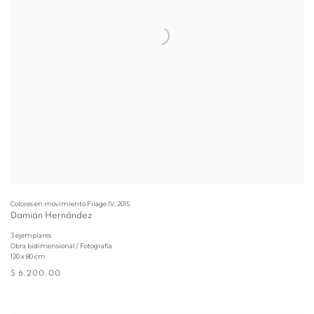
Colores en movimiento Filage IV
,
2015
Damián Hernández
3 ejemplares
Obra bidimensional / Fotografía
120 x 80 cm
$ 6,200.00