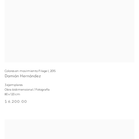
Colores en movimiento Filage I
,
2015
Damián Hernández
3 ejemplares
Obra bidimensional / Fotografía
80 x 120 cm
$ 6,200.00