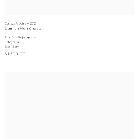
Corteza Arcoíris V
,
2012
Damián Hernández
Edición a 8 ejemplares.
Fotografía
65 x 43 cm
$ 1,700.00