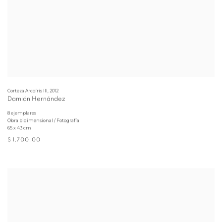
Corteza Arcoíris III
,
2012
Damián Hernández
8 ejemplares
Obra bidimensional / Fotografía
65 x 43 cm
$ 1,700.00