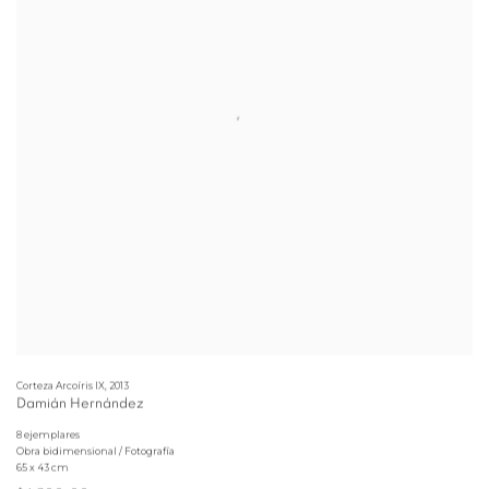
Corteza Arcoíris IX
,
2013
Damián Hernández
8 ejemplares
Obra bidimensional / Fotografía
65 x 43 cm