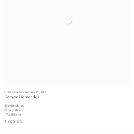
Gráfica Corteza Arcoiris VII
,
2013
Damián Hernández
50 ejemplares.
Obra gráfica
47 x 35.5 cm
$ 400.00