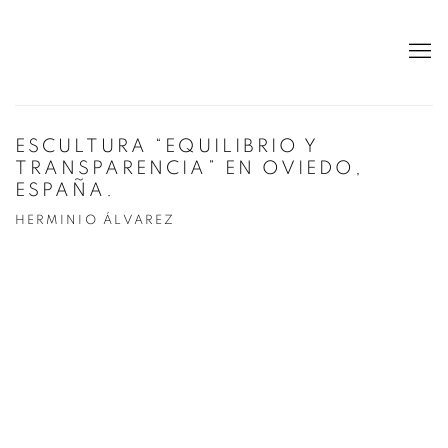
ESCULTURA “EQUILIBRIO Y
TRANSPARENCIA” EN OVIEDO,
ESPAÑA.
HERMINIO ÁLVAREZ
Open a larger version of the following image in a popup: