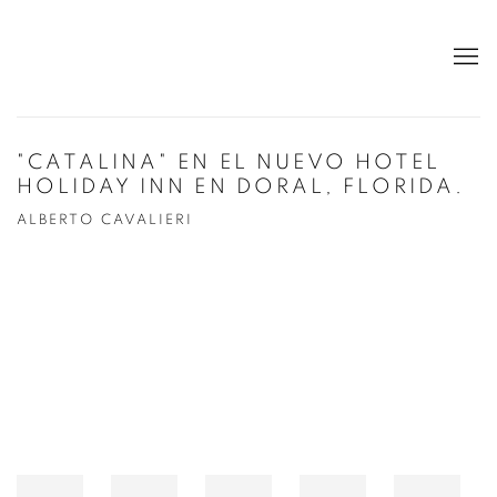
"CATALINA" EN EL NUEVO HOTEL
HOLIDAY INN EN DORAL, FLORIDA.
ALBERTO CAVALIERI
Open a larger version of the following image in a popup: