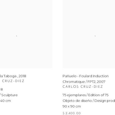
la Taboga
,
2018
Pañuelo - Foulard Induction
 CRUZ-DIEZ
Chromatique / FPT2
,
2007
CARLOS CRUZ-DIEZ
 8
 / Sculpture
75 ejemplares / Edition of 75
x 40 cm
Objeto de diseño / Design pro
90 x 90 cm
$ 2,400.00