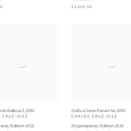
00
$ 4,200.00
erie Balboa 2
,
2010
Gráfica Serie Panam 1A
,
2010
 CRUZ-DIEZ
CARLOS CRUZ-DIEZ
res / Edition of 25
25 ejemplares / Edition of 25