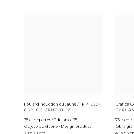
Foulard Induction du Jaune / FPT4
,
2007
Gráfica C
CARLOS CRUZ-DIEZ
CARLOS
75 ejemplares / Edition of 75
75 ejempla
Objeto de diseño / Design product
Obra gráfi
90 x 90 cm
43 x 56 c