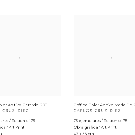
olor Aditivo Gerardo
,
2011
Gráfica Color Aditivo Maria Ele
,
 CRUZ-DIEZ
CARLOS CRUZ-DIEZ
res / Edition of 75
75 ejemplares / Edition of 75
ca / Art Print
Obra gráfica / Art Print
m
43 x 56 cm