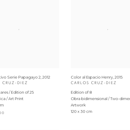
tivo Serie Papagayo 2
,
2012
Color al Espacio Henry
,
2015
 CRUZ-DIEZ
CARLOS CRUZ-DIEZ
res / Edition of 25
Edition of 8
ca / Art Print
Obra bidimensional / Two-dime
cm
Artwork
120 x 30 cm
.00