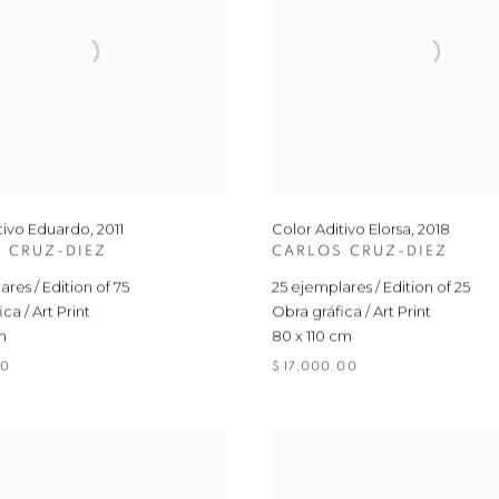
tivo Eduardo
,
2011
Color Aditivo Elorsa
,
2018
 CRUZ-DIEZ
CARLOS CRUZ-DIEZ
res / Edition of 75
25 ejemplares / Edition of 25
ca / Art Print
Obra gráfica / Art Print
m
80 x 110 cm
00
$ 17,000.00