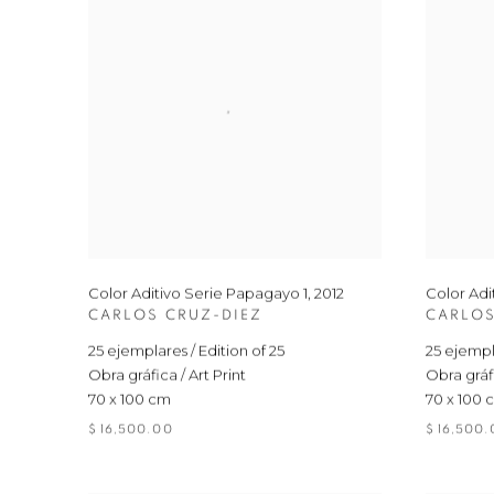
Color Aditivo Serie Papagayo 1
,
2012
Color Adi
CARLOS CRUZ-DIEZ
CARLOS
25 ejemplares / Edition of 25
25 ejempla
Obra gráfica / Art Print
Obra gráfi
70 x 100 cm
70 x 100 
$ 16,500.00
$ 16,500