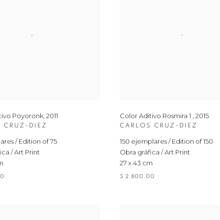
tivo Poyoronk
,
2011
Color Aditivo Rosmira 1
,
2015
 CRUZ-DIEZ
CARLOS CRUZ-DIEZ
res / Edition of 75
150 ejemplares / Edition of 150
ca / Art Print
Obra gráfica / Art Print
cm
27 x 43 cm
00
$ 2,800.00