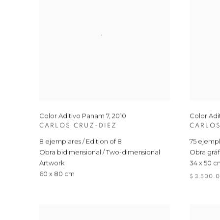
Color Aditivo Panam 7
,
2010
Color Adi
CARLOS CRUZ-DIEZ
CARLOS
8 ejemplares / Edition of 8
75 ejempla
Obra bidimensional / Two-dimensional
Obra gráfi
Artwork
34 x 50 
60 x 80 cm
$ 3,500.