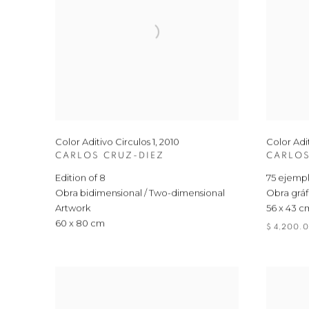
Color Aditivo Circulos 1
,
2010
Color Adi
CARLOS CRUZ-DIEZ
CARLOS
Edition of 8
75 ejempla
Obra bidimensional / Two-dimensional
Obra gráfi
Artwork
56 x 43 c
60 x 80 cm
$ 4,200.