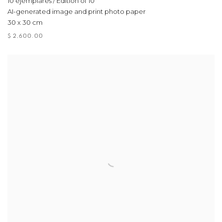
10 ejemplares / Edition of 10
AI-generated image and print photo paper
30 x 30 cm
$ 2,600.00