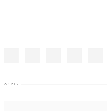
Open a larger version of the following image in a popup:
WORKS