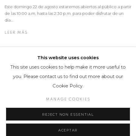
Este domingo 22 de agosto estaremos abiertos al público a partir
de las 10:00 a.m. hasta las 2:30 p.m. para poder disfrutar de un
día...
LEER MÁS
This website uses cookies
This site uses cookies to help make it more useful to
you. Please contact us to find out more about our
Manage cookies
Cookie Policy.
COPYRIGHT © 2026 MARIÓN ART GALLERY
MANAGE COOKIES
SITE BY ARTLOGIC
REJECT NON ESSENTIAL
ACEPTAR