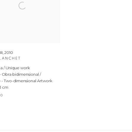
II
,
2010
LANCHET
a / Unique work
 - Obra bidimensional /
 - Two-dimensional Artwork
 3 cm
00