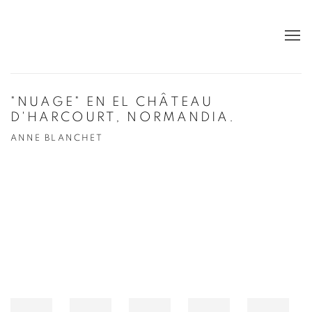
"NUAGE" EN EL CHÂTEAU
D'HARCOURT, NORMANDIA.
ANNE BLANCHET
Open a larger version of the following image in a popup: