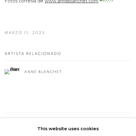
Fotos cortesía de
www.anneblanchet.com
MARZO 15, 2023
ARTISTA RELACIONADO
ANNE BLANCHET
9
DE 50
ANTERIOR / ANTERIORES
SIGUIENTE
This website uses cookies