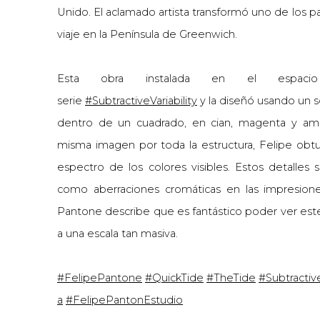
Unido. El aclamado artista transformó uno de los pas
viaje en la Península de Greenwich.
Esta obra instalada en el espacio
serie
#SubtractiveVariability
y la diseñó usando un s
dentro de un cuadrado, en cian, magenta y amari
misma imagen por toda la estructura, Felipe obtu
espectro de los colores visibles. Estos detalles 
como aberraciones cromáticas en las impresione
Pantone describe que es fantástico poder ver est
a una escala tan masiva.
#FelipePantone
#QuickTide
#TheTide
#Subtractive
a
#FelipePantonEstudio