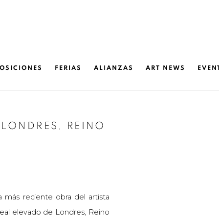
OSICIONES
FERIAS
ALIANZAS
ART NEWS
EVEN
" LONDRES, REINO
Open a larger version o
 más reciente obra del artista
neal elevado de Londres, Reino