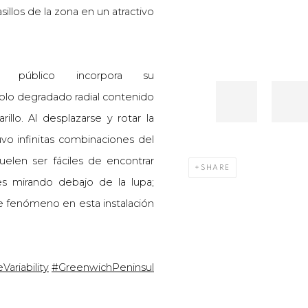
illos de la zona en un atractivo
 público incorpora su
olo degradado radial contenido
llo. Al desplazarse y rotar la
vo infinitas combinaciones del
suelen ser fáciles de encontrar
SHARE
s mirando debajo de la lupa;
e fenómeno en esta instalación
Variability
#GreenwichPeninsul