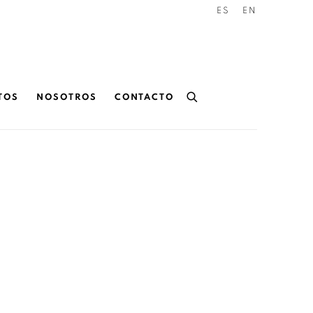
ES
EN
TOS
NOSOTROS
CONTACTO
f the following image in a popup: