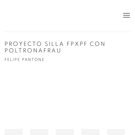
PROYECTO SILLA FPXPF CON
POLTRONAFRAU
FELIPE PANTONE
Open a larger version of the following image in a popup: