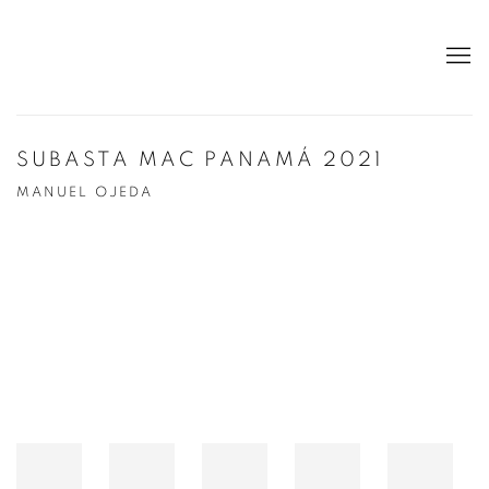
SUBASTA MAC PANAMÁ 2021
MANUEL OJEDA
Open a larger version of the following image in a popup: