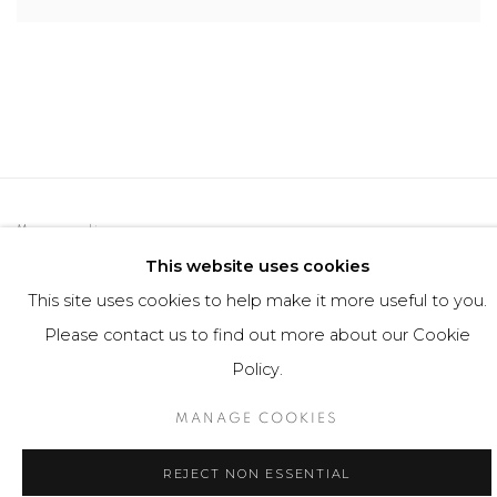
Manage cookies
This website uses cookies
COPYRIGHT © 2026 MARIÓN ART GALLERY
This site uses cookies to help make it more useful to you.
SITE BY ARTLOGIC
Please contact us to find out more about our Cookie
Policy.
MANAGE COOKIES
REJECT NON ESSENTIAL